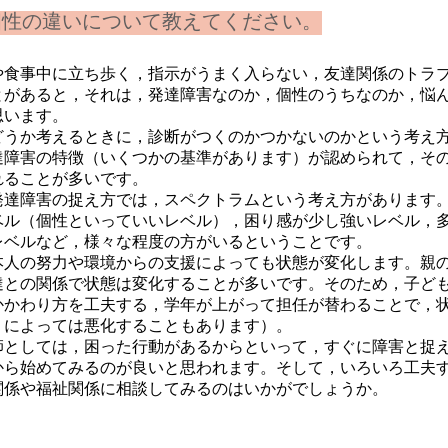
個性の違いについて教えてください。
や食事中に立ち歩く，指示がうまく入らない，友達関係のトラ
とがあると，それは，発達障害なのか，個性のうちなのか，悩
思います。
うか考えるときに，診断がつくのかつかないのかという考え方
達障害の特徴（いくつかの基準があります）が認められて，そ
れることが多いです。
達障害の捉え方では，スペクトラムという考え方があります。
ベル（個性といっていいレベル），困り感が少し強いレベル，
レベルなど，様々な程度の方がいるということです。
人の努力や環境からの支援によっても状態が変化します。親の
達との関係で状態は変化することが多いです。そのため，子ど
かかわり方を工夫する，学年が上がって担任が替わることで，
りによっては悪化することもあります）。
としては，困った行動があるからといって，すぐに障害と捉え
から始めてみるのが良いと思われます。そして，いろいろ工夫
関係や福祉関係に相談してみるのはいかがでしょうか。