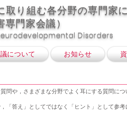
題に取り組む各分野の専門家
害専門家会議）
Neurodevelopmental Disorders
会議について
お知らせ
資
た質問や，さまざまな分野でよく耳にする質問につ
で，「答え」としてではなく「ヒント」として参考