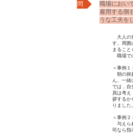
質問
職場におい
雇用する側
うな工夫を
​ 大人
す。周囲
まること
職場での
＜事例１
朝の挨拶
ん。一緒
では，自
員は考え
拶するか
りました
＜事例２
与えられ
司なら指