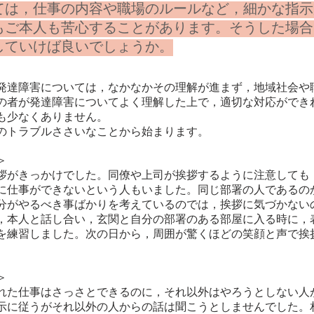
ては，仕事の内容や職場のルールなど，細かな指示
もご本人も苦心することがあります。そうした場合
していけば良いでしょうか。
の発達障害については，なかなかその理解が進まず，地域社会や
の者が発達障害についてよく理解した上で，適切な対応ができ
も少なくありません。
トラブルささいなことから始まります。
＞
がきっかけでした。同僚や上司が挨拶するように注意しても
に仕事ができないという人もいました。同じ部署の人であるの
分がやるべき事ばかりを考えているのでは，挨拶に気づかない
，本人と話し合い，玄関と自分の部署のある部屋に入る時に，
を練習しました。次の日から，周囲が驚くほどの笑顔と声で挨拶
。
＞
た仕事はさっさとできるのに，それ以外はやろうとしない人
示に従うがそれ以外の人からの話は聞こうとしませんでした。