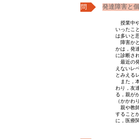
質問
発達障害と
​
授業中
いったこ
は多いと
障害かど
かは，発
に診断さ
最近の発
えないレ
とみえる
また，本
わり，友
る，親が
（かかわ
親や教師
すること
に，医療