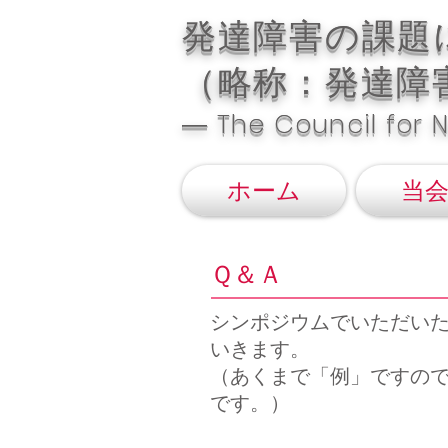
​発達障害の課
（略称：発達障
― The Council for 
ホーム
当
​Ｑ＆Ａ
シンポジウムでいただい
いきます。
​（あくまで「例」ですの
です。）