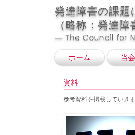
​発達障害の課
（略称：発達障
― The Council for 
ホーム
当
​資料
​参考資料を掲載していき