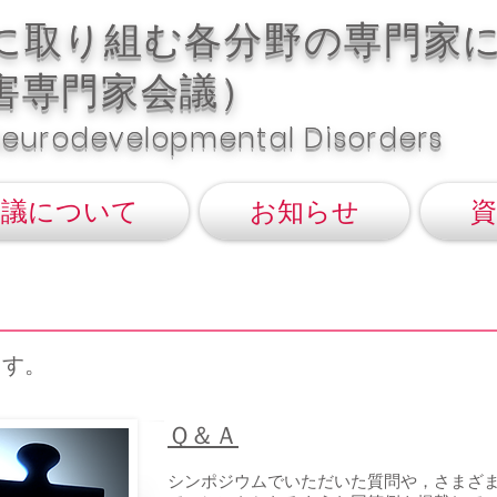
題に取り組む各分野の専門家
害専門家会議）
Neurodevelopmental Disorders
会議について
お知らせ
資
ます。
​Ｑ＆Ａ
​シンポジウムでいただいた質問や，さまざ